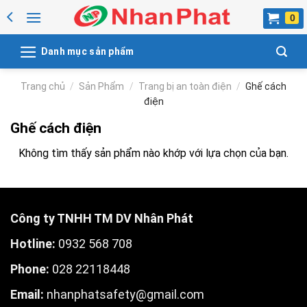
Skip
to
content
Danh mục sản phẩm
Trang chủ
/
Sản Phẩm
/
Trang bị an toàn điện
/
Ghế cách
điện
Ghế cách điện
Không tìm thấy sản phẩm nào khớp với lựa chọn của bạn.
Công ty TNHH TM DV Nhân Phát
Hotline:
0932 568 708
Phone:
028 22118448
Email:
nhanphatsafety@gmail.com