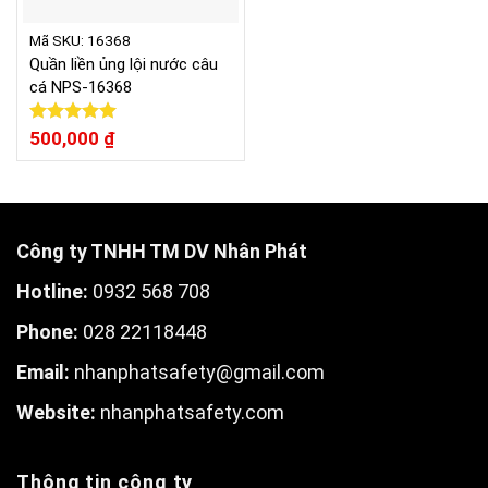
Mã SKU: 16368
Quần liền ủng lội nước câu
cá NPS-16368
Được xếp
500,000
₫
hạng
5.00
5 sao
Công ty TNHH TM DV Nhân Phát
Hotline:
0932 568 708
Phone:
028 22118448
Email:
nhanphatsafety@gmail.com
W
ebsite:
nhanphatsafety.com
Thông tin công ty