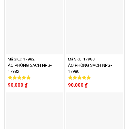
Mã SKU: 17982
Mã SKU: 17980
ÁO PHÒNG SẠCH NPS-
ÁO PHÒNG SẠCH NPS-
17982
17980
Được xếp
90,000
₫
Được xếp
90,000
₫
hạng
5.00
hạng
5.00
5 sao
5 sao