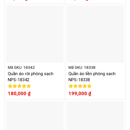
hạng
5.00
hạng
5.00
5 sao
5 sao
Mã SKU: 18342
Mã SKU: 18338
Quần áo rời phòng sạch
Quần áo liền phòng sạch
NPS-18342
NPS-18338
Được xếp
180,000
₫
Được xếp
199,000
₫
hạng
5.00
hạng
5.00
5 sao
5 sao