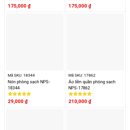
Được xếp
175,000
₫
Được xếp
175,000
₫
hạng
5.00
hạng
5.00
5 sao
5 sao
Mã SKU: 18344
Mã SKU: 17862
Nón phòng sạch NPS-
Áo liền quần phòng sạch
18344
NPS-17862
Được xếp
29,000
₫
Được xếp
210,000
₫
hạng
5.00
hạng
5.00
5 sao
5 sao