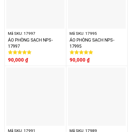
Mã SKU: 17997
Mã SKU: 17995
ÁO PHÒNG SẠCH NPS-
ÁO PHÒNG SẠCH NPS-
17997
17995
Được xếp
90,000
₫
Được xếp
90,000
₫
hạng
5.00
hạng
5.00
5 sao
5 sao
Mã SKU: 17991
Mã SKU: 17989