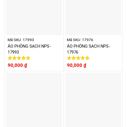
Mã SKU: 17993
Mã SKU: 17976
ÁO PHÒNG SẠCH NPS-
ÁO PHÒNG SẠCH NPS-
17993
17976
Được xếp
90,000
₫
Được xếp
90,000
₫
hạng
5.00
hạng
5.00
5 sao
5 sao