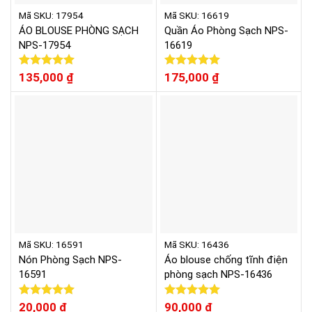
Mã SKU: 17954
Mã SKU: 16619
ÁO BLOUSE PHÒNG SẠCH
Quần Áo Phòng Sạch NPS-
NPS-17954
16619
Được xếp
135,000
₫
Được xếp
175,000
₫
hạng
5.00
hạng
5.00
5 sao
5 sao
Mã SKU: 16591
Mã SKU: 16436
Nón Phòng Sạch NPS-
Áo blouse chống tĩnh điện
16591
phòng sạch NPS-16436
Được xếp
20,000
₫
Được xếp
90,000
₫