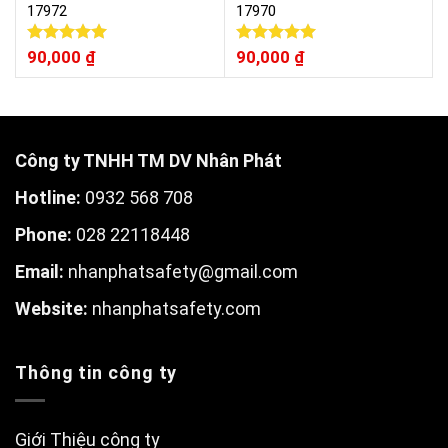
17972
17970
Được xếp
90,000
₫
Được xếp
90,000
₫
hạng
5.00
hạng
5.00
5 sao
5 sao
Công ty TNHH TM DV Nhân Phát
Hotline:
0932 568 708
Phone:
028 22118448
Email:
nhanphatsafety@gmail.com
W
ebsite:
nhanphatsafety.com
Thông tin công ty
Giới Thiệu công ty