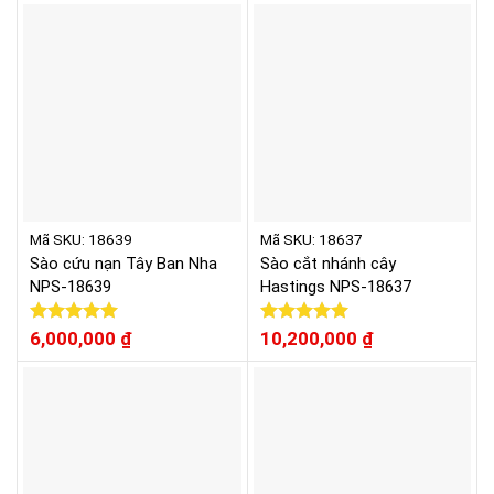
5 sao
5 sao
Mã SKU: 18639
Mã SKU: 18637
Sào cứu nạn Tây Ban Nha
Sào cắt nhánh cây
NPS-18639
Hastings NPS-18637
Được xếp
6,000,000
₫
Được xếp
10,200,000
₫
hạng
5.00
hạng
5.00
5 sao
5 sao