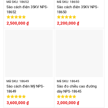
Mã SKU: 18652
Mã SKU: 18650
Sào cách điện 35KV NPS-
Sào cách điện 35KV NPS-
18652
18650
Được xếp
2,500,000
₫
Được xếp
2,200,000
₫
hạng
5.00
hạng
5.00
5 sao
5 sao
Mã SKU: 18649
Mã SKU: 18645
Sào cách điện Mỹ NPS-
Sào đo chiều cao đường
18649
dây NPS-18645
Được xếp
3,600,000
₫
Được xếp
2,000,000
₫
hạng
5.00
hạng
5.00