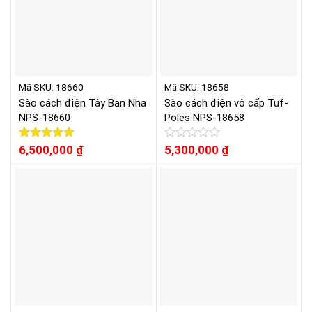
Mã SKU: 18660
Mã SKU: 18658
Sào cách điện Tây Ban Nha
Sào cách điện vô cấp Tuf-
NPS-18660
Poles NPS-18658
Được xếp
6,500,000
₫
Được
5,300,000
₫
hạng
5.00
xếp
5 sao
hạng
0
5
sao