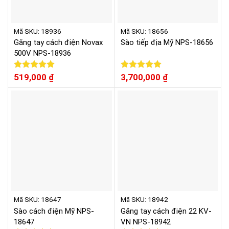
Mã SKU: 18936
Mã SKU: 18656
Găng tay cách điện Novax
Sào tiếp địa Mỹ NPS-18656
500V NPS-18936
Được xếp
519,000
₫
Được xếp
3,700,000
₫
hạng
5.00
hạng
5.00
5 sao
5 sao
Mã SKU: 18647
Mã SKU: 18942
Sào cách điện Mỹ NPS-
Găng tay cách điện 22 KV-
18647
VN NPS-18942