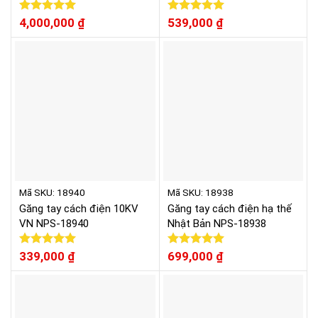
Được xếp
4,000,000
₫
Được xếp
539,000
₫
hạng
5.00
hạng
5.00
5 sao
5 sao
Mã SKU: 18940
Mã SKU: 18938
Găng tay cách điện 10KV
Găng tay cách điện hạ thế
VN NPS-18940
Nhật Bản NPS-18938
Được xếp
339,000
₫
Được xếp
699,000
₫
hạng
5.00
hạng
5.00
5 sao
5 sao