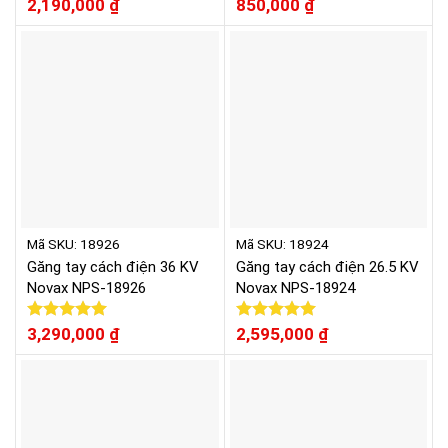
Được xếp
2,190,000
₫
Được xếp
850,000
₫
hạng
5.00
hạng
5.00
5 sao
5 sao
Mã SKU: 18926
Mã SKU: 18924
Găng tay cách điện 36 KV
Găng tay cách điện 26.5 KV
Novax NPS-18926
Novax NPS-18924
Được xếp
3,290,000
₫
Được xếp
2,595,000
₫
hạng
5.00
hạng
5.00
5 sao
5 sao