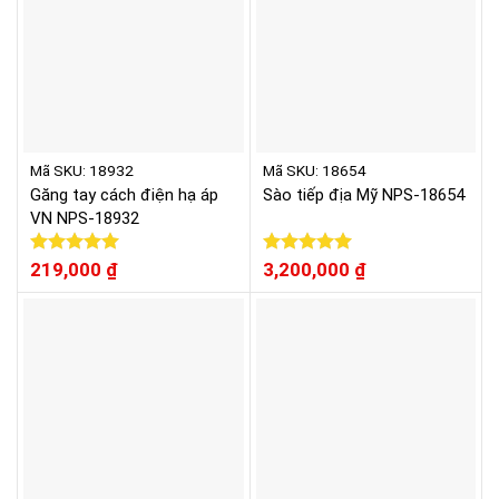
Mã SKU: 18932
Mã SKU: 18654
Găng tay cách điện hạ áp
Sào tiếp địa Mỹ NPS-18654
VN NPS-18932
Được xếp
219,000
₫
Được xếp
3,200,000
₫
hạng
5.00
hạng
5.00
5 sao
5 sao