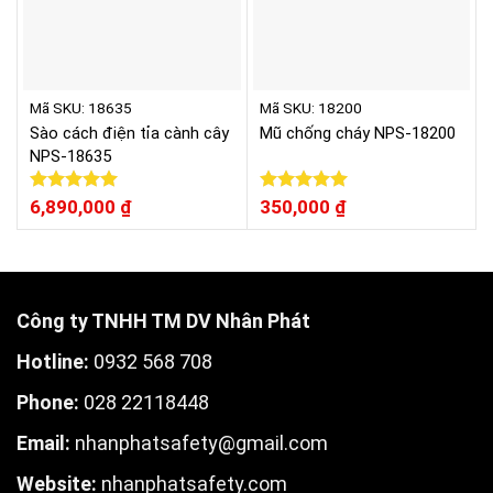
Mã SKU: 18635
Mã SKU: 18200
Sào cách điện tỉa cành cây
Mũ chống cháy NPS-18200
NPS-18635
Được xếp
6,890,000
₫
Được xếp
350,000
₫
hạng
5.00
hạng
5.00
5 sao
5 sao
Công ty TNHH TM DV Nhân Phát
Hotline:
0932 568 708
Phone:
028 22118448
Email:
nhanphatsafety@gmail.com
W
ebsite:
nhanphatsafety.com