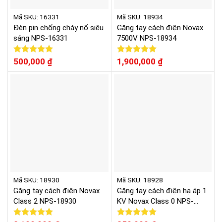
Mã SKU: 16331
Mã SKU: 18934
Đèn pin chống cháy nổ siêu
Găng tay cách điện Novax
sáng NPS-16331
7500V NPS-18934
Được xếp
500,000
₫
Được xếp
1,900,000
₫
hạng
5.00
hạng
5.00
5 sao
5 sao
Mã SKU: 18930
Mã SKU: 18928
Găng tay cách điện Novax
Găng tay cách điện hạ áp 1
Class 2 NPS-18930
KV Novax Class 0 NPS-
18928