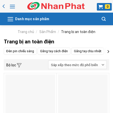
Skip
to
content
Danh mục sản phẩm
Trang chủ
/
Sản Phẩm
/
Trang bị an toàn điện
Trang bị an toàn điện
Đèn pin chiếu sáng
Găng tay cách điện
Găng tay chịu nhiệt
Gậy
Bộ lọc