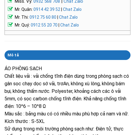
Miss. Vy:
0932 568 708
|
Chat Zalo
Mr. Quân:
0914 42 39 52
|
Chat Zalo
Mr. Thi:
0912 75 60 80
|
Chat Zalo
Mr. Quý:
0912 55 20 70
|
Chat Zalo
Mô tả
ÁO PHÒNG SẠCH
Chất liệu vải : vải chống tĩnh điện dùng trong phòng sạch có
gân sọc chạy dọc sớ vải, trơAn, không xù lông, không bám
bụi, không thấm nước. Polyester, khoảng cách các ô vải
5mm, có sọc carbon chống tĩnh điện. Khả năng chống tĩnh
điện: 10^6 – 10^8 Ω
Màu sắc : bảng màu có có nhiều màu phù hợp cả nam và nữ.
Kích thước : S-5XL
Sử dụng trong môi trường phòng sạch như: Điện tử, thực