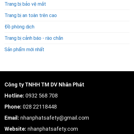
Trang bị bảo vệ mắt
Trang bị an toàn trên cao
Đồ phòng dịch
Trang bị cảnh báo - rào chắn
Sản phẩm mới nhất
Công ty TNHH TM DV Nhân Phát
Hotline:
0932 568 708
Phone:
028 22118448
Email:
nhanphatsafety@gmail.com
W
ebsite:
nhanphatsafety.com