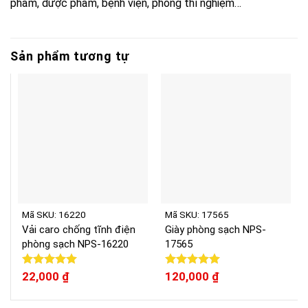
phẩm, dược phẩm, bệnh viện, phòng thí nghiệm…
Sản phẩm tương tự
Mã SKU: 16220
Mã SKU: 17565
Vải caro chống tĩnh điện
Giày phòng sạch NPS-
phòng sạch NPS-16220
17565
Được xếp
22,000
₫
Được xếp
120,000
₫
hạng
5.00
hạng
5.00
5 sao
5 sao