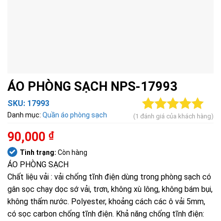
ÁO PHÒNG SẠCH NPS-17993
SKU:
17993
Danh mục:
Quần áo phòng sạch
(
1
đánh giá của khách hàng)
5.00
1
trên 5
dựa trên
90,000
₫
đánh giá
Tình trạng:
Còn hàng
ÁO PHÒNG SẠCH
Chất liệu vải : vải chống tĩnh điện dùng trong phòng sạch có
gân sọc chạy dọc sớ vải, trơn, không xù lông, không bám bụi,
không thấm nước. Polyester, khoảng cách các ô vải 5mm,
có sọc carbon chống tĩnh điện. Khả năng chống tĩnh điện: