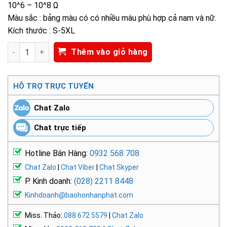
10^6 – 10^8 Ω
Màu sắc : bảng màu có có nhiều màu phù hợp cả nam và nữ.
Kích thước : S-5XL
ÁO PHÒNG SẠCH NPS-17993 số lượng
Thêm vào giỏ hàng
HỖ TRỢ TRỰC TUYẾN
Chat Zalo
Chat trực tiếp
Hotline Bán Hàng:
0932 568 708
Chat Zalo
|
Chat Viber
|
Chat Skyper
P. Kinh doanh:
(028) 2211 8448
Kinhdoanh@baohonhanphat.com
Miss. Thảo:
088 672 5579
|
Chat Zalo