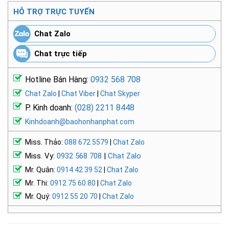
HỖ TRỢ TRỰC TUYẾN
Chat Zalo
Chat trực tiếp
Hotline Bán Hàng:
0932 568 708
Chat Zalo
|
Chat Viber
|
Chat Skyper
P. Kinh doanh:
(028) 2211 8448
Kinhdoanh@baohonhanphat.com
Miss. Thảo:
088 672 5579
|
Chat Zalo
Miss. Vy:
0932 568 708
|
Chat Zalo
Mr. Quân:
0914 42 39 52
|
Chat Zalo
Mr. Thi:
0912 75 60 80
|
Chat Zalo
Mr. Quý:
0912 55 20 70
|
Chat Zalo