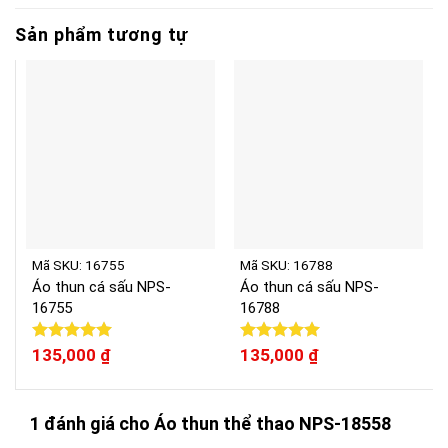
Sản phẩm tương tự
Mã SKU: 16755
Mã SKU: 16788
Áo thun cá sấu NPS-
Áo thun cá sấu NPS-
16755
16788
Được xếp
135,000
₫
Được xếp
135,000
₫
hạng
5.00
hạng
5.00
5 sao
5 sao
1 đánh giá cho
Áo thun thể thao NPS-18558