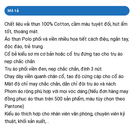
Mô tả
Chất liệu vải thun 100% Cotton, cầm màu tuyệt đối, hút ẩm
tốt, thoáng mát.
Áo thun Polo phối và viền nhiều họa tiết cách điệu, ngắn tay,
độc đáo, trẻ trung.
Cổ bẻ kiểu sơ mi cơ bản hoặc cổ trụ đứng tạo cho trụ áo
nẹp chắc chắn.
Trụ áo phối viền đen, nẹp chắc chắn, đính 3 nút.
Chạy dây viền quanh chân cổ, tạo độ cứng cáp cho cổ áo.
Mật độ chỉ may chắc chắn, dằn chỉ đôi trụ áo và nách.
Phom áo rộng phù hợp với mọi vóc dáng.(Nếu đơn hàng may
đồng phục áo thun trên 500 sản phẩm, màu tùy chọn theo
Pantone).
Kiểu áo thích hợp cho nhân viên văn phòng, chuyên viên kỹ
thuật, khối sản xuất,…