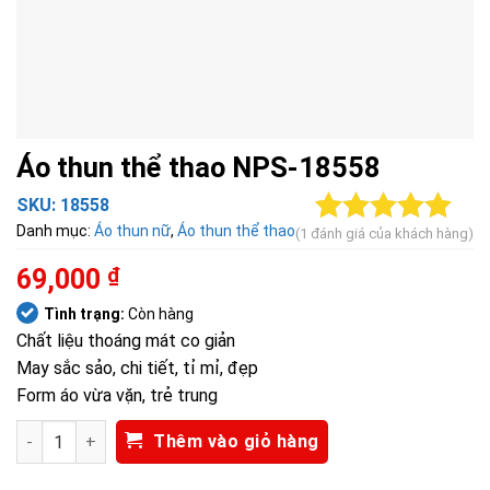
Áo thun thể thao NPS-18558
SKU:
18558
Danh mục:
Áo thun nữ
,
Áo thun thể thao
(
1
đánh giá của khách hàng)
5.00
1
trên 5
dựa trên
69,000
₫
đánh giá
Tình trạng:
Còn hàng
Chất liệu thoáng mát co giản
May sắc sảo, chi tiết, tỉ mỉ, đẹp
Form áo vừa vặn, trẻ trung
Áo thun thể thao NPS-18558 số lượng
Thêm vào giỏ hàng