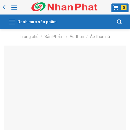
Skip
to
content
Danh mục sản phẩm
Trang chủ
/
Sản Phẩm
/
Áo thun
/
Áo thun nữ