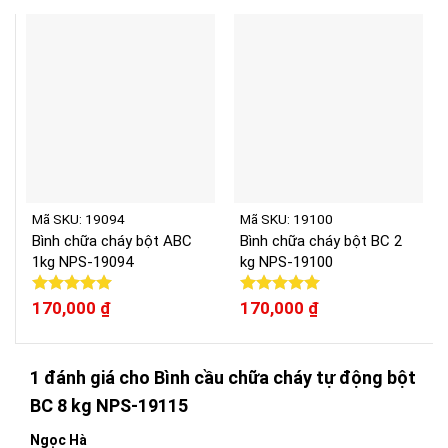
Mã SKU: 19094
Mã SKU: 19100
Bình chữa cháy bột ABC
Bình chữa cháy bột BC 2
1kg NPS-19094
kg NPS-19100
Được xếp
170,000
₫
Được xếp
170,000
₫
hạng
5.00
hạng
5.00
5 sao
5 sao
1 đánh giá cho
Bình cầu chữa cháy tự động bột
BC 8 kg NPS-19115
Ngọc Hà