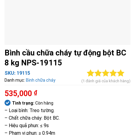
Bình cầu chữa cháy tự động bột BC
8 kg NPS-19115
SKU:
19115
Danh mục:
Bình chữa cháy
(
1
đánh giá của khách hàng)
5.00
1
trên 5
dựa trên
535,000
₫
đánh giá
Tình trạng:
Còn hàng
– Loại bình: Treo tường.
– Chất chữa cháy: Bột BC.
– Hiệu quả phun: ≤ 9s
– Phạm vi phun: ≥ 0.94m