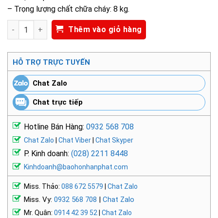
– Trọng lượng chất chữa cháy: 8 kg.
Bình cầu chữa cháy tự động bột BC 8 kg NPS-19115 số lượng
Thêm vào giỏ hàng
HỖ TRỢ TRỰC TUYẾN
Chat Zalo
Chat trực tiếp
Hotline Bán Hàng:
0932 568 708
Chat Zalo
|
Chat Viber
|
Chat Skyper
P. Kinh doanh:
(028) 2211 8448
Kinhdoanh@baohonhanphat.com
Miss. Thảo:
088 672 5579
|
Chat Zalo
Miss. Vy:
0932 568 708
|
Chat Zalo
Mr. Quân:
0914 42 39 52
|
Chat Zalo