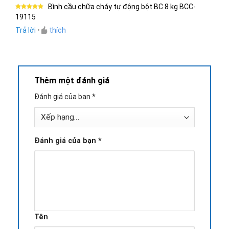
Bình cầu chữa cháy tự động bột BC 8 kg BCC-
Được xếp
19115
hạng
5
5
sao
Trả lời
•
thích
Thêm một đánh giá
Đánh giá của bạn
*
Đánh giá của bạn
*
Tên