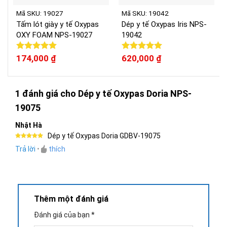
Mã SKU: 19027
Mã SKU: 19042
Tấm lót giày y tế Oxypas
Dép y tế Oxypas Iris NPS-
OXY FOAM NPS-19027
19042
Được xếp
174,000
₫
Được xếp
620,000
₫
hạng
5.00
hạng
5.00
5 sao
5 sao
1 đánh giá cho
Dép y tế Oxypas Doria NPS-
19075
Nhật Hà
Dép y tế Oxypas Doria GDBV-19075
Được xếp
Trả lời
•
thích
hạng
5
5
sao
Thêm một đánh giá
Đánh giá của bạn
*