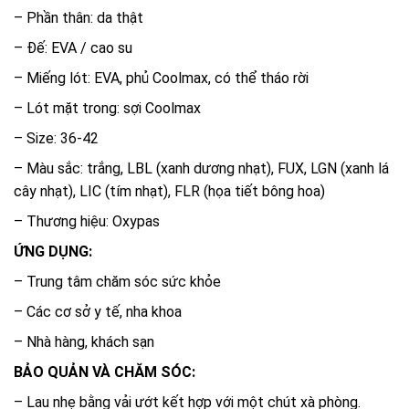
– Phần thân: da thật
– Đế: EVA / cao su
– Miếng lót: EVA, phủ Coolmax, có thể tháo rời
– Lót mặt trong: sợi Coolmax
– Size: 36-42
– Màu sắc: trắng, LBL (xanh dương nhạt), FUX, LGN (xanh lá
cây nhạt), LIC (tím nhạt), FLR (họa tiết bông hoa)
– Thương hiệu: Oxypas
ỨNG DỤNG:
– Trung tâm chăm sóc sức khỏe
– Các cơ sở y tế, nha khoa
– Nhà hàng, khách sạn
BẢO QUẢN VÀ CHĂM SÓC:
– Lau nhẹ bằng vải ướt kết hợp với một chút xà phòng.