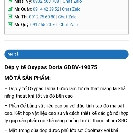
Miss. Vy:
0932 568 708
|
Chat Zalo
Mr. Quân:
0914 42 39 52
|
Chat Zalo
Mr. Thi:
0912 75 60 80
|
Chat Zalo
Mr. Quý:
0912 55 20 70
|
Chat Zalo
Mô tả
Dép y tế Oxypas Doria GDBV-19075
MÔ TẢ SẢN PHẨM:
– Dép y tế Oxypas Doria Được làm từ da thật mang lại khả
năng thoát khí tốt và độ bền cao.
– Phần đế bằng vật liệu cao su với đặc tính tạo độ ma sát
cao. Kết hợp vật liệu cao su và cách thiết kế các gờ nổi hợp
lý giúp sản phẩm có khả năng chống trượt thuộc nhóm SRC.
– Mặt trong của dép được phủ lớp sợi Coolmax với khả