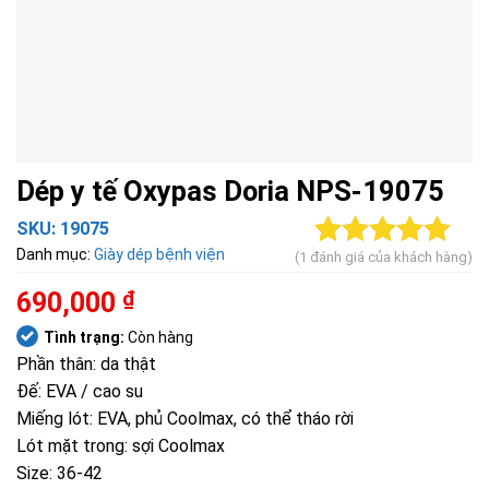
Dép y tế Oxypas Doria NPS-19075
SKU:
19075
Danh mục:
Giày dép bệnh viện
(
1
đánh giá của khách hàng)
5.00
1
trên 5
dựa trên
690,000
₫
đánh giá
Tình trạng:
Còn hàng
Phần thân: da thật
Đế: EVA / cao su
Miếng lót: EVA, phủ Coolmax, có thể tháo rời
Lót mặt trong: sợi Coolmax
Size: 36-42