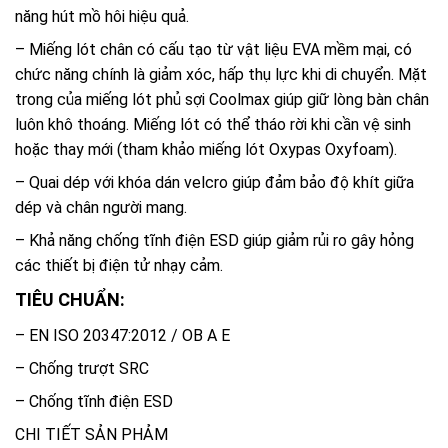
năng hút mồ hôi hiệu quả.
– Miếng lót chân có cấu tạo từ vật liệu EVA mềm mại, có
chức năng chính là giảm xóc, hấp thụ lực khi di chuyển. Mặt
trong của miếng lót phủ sợi Coolmax giúp giữ lòng bàn chân
luôn khô thoáng. Miếng lót có thể tháo rời khi cần vệ sinh
hoặc thay mới (tham khảo miếng lót Oxypas Oxyfoam).
– Quai dép với khóa dán velcro giúp đảm bảo độ khít giữa
dép và chân người mang.
– Khả năng chống tĩnh điện ESD giúp giảm rủi ro gây hỏng
các thiết bị điện tử nhạy cảm.
TIÊU CHUẨN:
– EN ISO 20347:2012 / OB A E
– Chống trượt SRC
– Chống tĩnh điện ESD
CHI TIẾT SẢN PHẢM