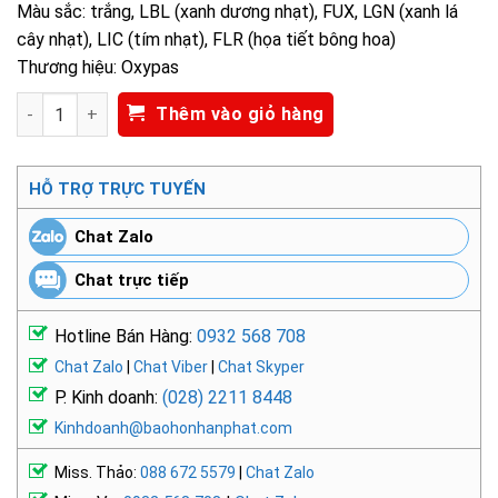
Màu sắc: trắng, LBL (xanh dương nhạt), FUX, LGN (xanh lá
cây nhạt), LIC (tím nhạt), FLR (họa tiết bông hoa)
Thương hiệu: Oxypas
Dép y tế Oxypas Doria NPS-19075 số lượng
Thêm vào giỏ hàng
HỖ TRỢ TRỰC TUYẾN
Chat Zalo
Chat trực tiếp
Hotline Bán Hàng:
0932 568 708
Chat Zalo
|
Chat Viber
|
Chat Skyper
P. Kinh doanh:
(028) 2211 8448
Kinhdoanh@baohonhanphat.com
Miss. Thảo:
088 672 5579
|
Chat Zalo