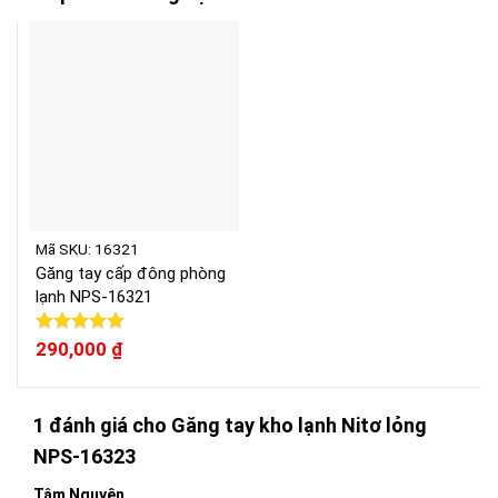
Mã SKU: 16321
Găng tay cấp đông phòng
lạnh NPS-16321
Được xếp
290,000
₫
hạng
5.00
5 sao
1 đánh giá cho
Găng tay kho lạnh Nitơ lỏng
NPS-16323
Tâm Nguyên