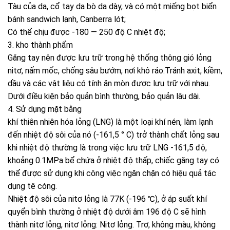
Tàu của da, cổ tay da bò da dày, và có một miếng bọt biển
bánh sandwich lạnh, Canberra lót;
Có thể chịu được -180 — 250 độ C nhiệt độ;
3. kho thành phẩm
Găng tay nên được lưu trữ trong hệ thống thông gió lỏng
nitơ, nấm mốc, chống sâu bướm, nơi khô ráo.Tránh axit, kiềm,
dầu và các vật liệu có tính ăn mòn được lưu trữ với nhau.
Dưới điều kiện bảo quản bình thường, bảo quản lâu dài.
4. Sử dụng mặt bằng
khí thiên nhiên hóa lỏng (LNG) là một loại khí nén, làm lạnh
đến nhiệt độ sôi của nó (-161,5 ° C) trở thành chất lỏng sau
khi nhiệt độ thường là trong việc lưu trữ LNG -161,5 độ,
khoảng 0.1MPa bể chứa ở nhiệt độ thấp, chiếc găng tay có
thể được sử dụng khi công việc ngăn chặn có hiệu quả tác
dụng tê cóng.
Nhiệt độ sôi của nitơ lỏng là 77K (-196 ℃), ở áp suất khí
quyển bình thường ở nhiệt độ dưới âm 196 độ C sẽ hình
thành nitơ lỏng, nitơ lỏng: Nitơ lỏng. Trơ, không màu, không