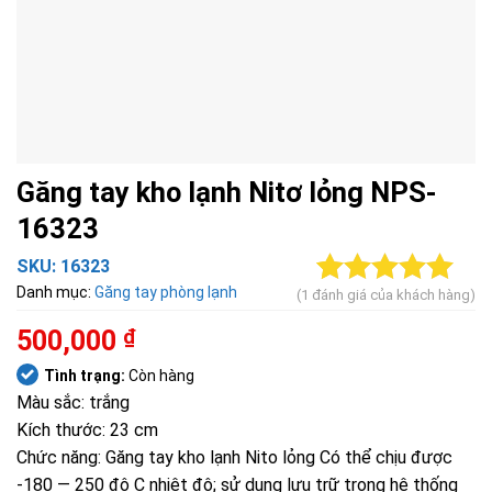
Găng tay kho lạnh Nitơ lỏng NPS-
16323
SKU:
16323
Danh mục:
Găng tay phòng lạnh
(
1
đánh giá của khách hàng)
5.00
1
trên 5
dựa trên
500,000
₫
đánh giá
Tình trạng:
Còn hàng
Màu sắc: trắng
Kích thước: 23 cm
Chức năng: Găng tay kho lạnh Nito lỏng Có thể chịu được
-180 — 250 độ C nhiệt độ; sử dụng lưu trữ trong hệ thống