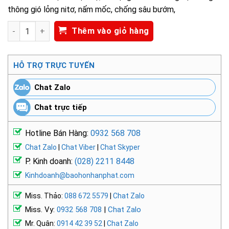
thông gió lỏng nitơ, nấm mốc, chống sâu bướm,
Găng tay kho lạnh Nitơ lỏng NPS-16323 số lượng
Thêm vào giỏ hàng
HỖ TRỢ TRỰC TUYẾN
Chat Zalo
Chat trực tiếp
Hotline Bán Hàng:
0932 568 708
Chat Zalo
|
Chat Viber
|
Chat Skyper
P. Kinh doanh:
(028) 2211 8448
Kinhdoanh@baohonhanphat.com
Miss. Thảo:
088 672 5579
|
Chat Zalo
Miss. Vy:
0932 568 708
|
Chat Zalo
Mr. Quân:
0914 42 39 52
|
Chat Zalo