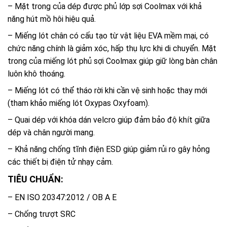
– Mặt trong của dép được phủ lớp sợi Coolmax với khả
năng hút mồ hôi hiệu quả.
– Miếng lót chân có cấu tạo từ vật liệu EVA mềm mại, có
chức năng chính là giảm xóc, hấp thụ lực khi di chuyển. Mặt
trong của miếng lót phủ sợi Coolmax giúp giữ lòng bàn chân
luôn khô thoáng.
– Miếng lót có thể tháo rời khi cần vệ sinh hoặc thay mới
(tham khảo miếng lót Oxypas Oxyfoam).
– Quai dép với khóa dán velcro giúp đảm bảo độ khít giữa
dép và chân người mang.
– Khả năng chống tĩnh điện ESD giúp giảm rủi ro gây hỏng
các thiết bị điện tử nhạy cảm.
TIÊU CHUẨN:
– EN ISO 20347:2012 / OB A E
– Chống trượt SRC