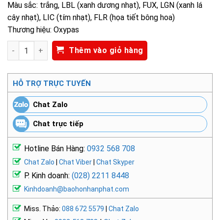
Màu sắc: trắng, LBL (xanh dương nhạt), FUX, LGN (xanh lá
cây nhạt), LIC (tím nhạt), FLR (họa tiết bông hoa)
Thương hiệu: Oxypas
Giày y tế Oxypas Paola NPS-19085 số lượng
Thêm vào giỏ hàng
HỖ TRỢ TRỰC TUYẾN
Chat Zalo
Chat trực tiếp
Hotline Bán Hàng:
0932 568 708
Chat Zalo
|
Chat Viber
|
Chat Skyper
P. Kinh doanh:
(028) 2211 8448
Kinhdoanh@baohonhanphat.com
Miss. Thảo:
088 672 5579
|
Chat Zalo