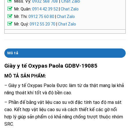
Miss. Vy:
0932 568 708
|
Chat Zalo
Mr. Quân:
0914 42 39 52
|
Chat Zalo
Mr. Thi:
0912 75 60 80
|
Chat Zalo
Mr. Quý:
0912 55 20 70
|
Chat Zalo
Mô tả
Giày y tế Oxypas Paola GDBV-19085
MÔ TẢ SẢN PHẨM:
– Giày y tế Oxypas Paola Được làm từ da thật mang lại khả
năng thoát khí tốt và độ bền cao.
– Phần đế bằng vật liệu cao su với đặc tính tạo độ ma sát
cao. Kết hợp vật liệu cao su và cách thiết kế các gờ nổi
hợp lý giúp sản phẩm có khả năng chống trượt thuộc nhóm
SRC.