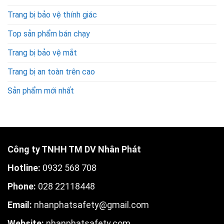
Trang bị bảo vệ thính giác
Top sản phẩm bán chạy
Trang bị bảo vệ mắt
Trang bị an toàn trên cao
Sản phẩm mới nhất
Công ty TNHH TM DV Nhân Phát
Hotline:
0932 568 708
Phone:
028 22118448
Email:
nhanphatsafety@gmail.com
W
ebsite:
nhanphatsafety.com