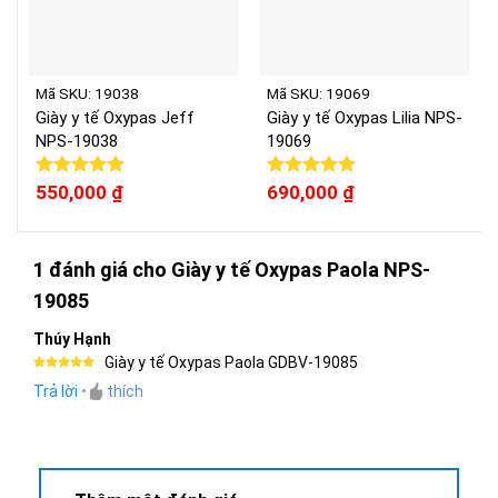
Mã SKU: 19038
Mã SKU: 19069
Giày y tế Oxypas Jeff
Giày y tế Oxypas Lilia NPS-
NPS-19038
19069
Được xếp
550,000
₫
Được xếp
690,000
₫
hạng
5.00
hạng
5.00
5 sao
5 sao
1 đánh giá cho
Giày y tế Oxypas Paola NPS-
19085
Thúy Hạnh
Giày y tế Oxypas Paola GDBV-19085
Được xếp
Trả lời
•
thích
hạng
5
5
sao