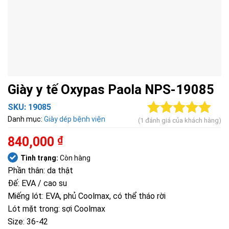
Giày y tế Oxypas Paola NPS-19085
SKU:
19085
Danh mục:
Giày dép bệnh viện
(
1
đánh giá của khách hàng)
5.00
1
trên 5
dựa trên
840,000
₫
đánh giá
Tình trạng:
Còn hàng
Phần thân: da thật
Đế: EVA / cao su
Miếng lót: EVA, phủ Coolmax, có thể tháo rời
Lót mặt trong: sợi Coolmax
Size: 36-42