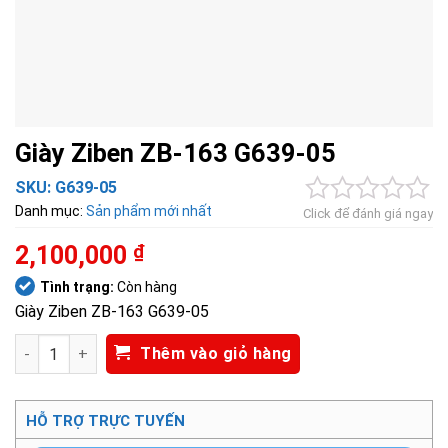
Giày Ziben ZB-163 G639-05
SKU:
G639-05
Danh mục:
Sản phẩm mới nhất
Click để đánh giá ngay
2,100,000
₫
Tình trạng:
Còn hàng
Giày Ziben ZB-163 G639-05
Giày Ziben ZB-163 G639-05 số lượng
Thêm vào giỏ hàng
HỖ TRỢ TRỰC TUYẾN