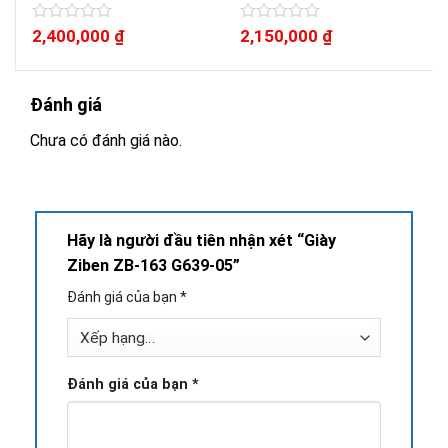
Được
2,400,000
₫
Được
2,150,000
₫
xếp
xếp
hạng
hạng
0
0
5
5
Đánh giá
sao
sao
Chưa có đánh giá nào.
Hãy là người đầu tiên nhận xét “Giày
Ziben ZB-163 G639-05”
Đánh giá của bạn
*
Đánh giá của bạn
*