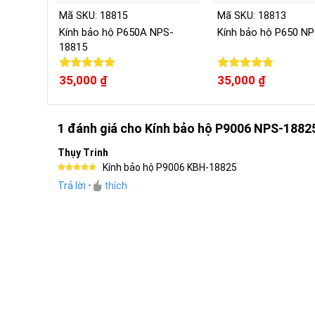
Mã SKU: 18815
Mã SKU: 18813
Kính bảo hộ P650A NPS-
Kính bảo hộ P650 N
18815
Được xếp
35,000
₫
Được xếp
35,000
₫
hạng
5.00
hạng
5.00
5 sao
5 sao
1 đánh giá cho
Kính bảo hộ P9006 NPS-1882
Thụy Trinh
Kính bảo hộ P9006 KBH-18825
Được xếp
Trả lời
•
thích
hạng
5
5
sao