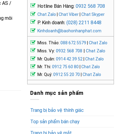
c AS /
Hotline Bán Hàng:
0932 568 708
Chat Zalo
|
Chat Viber
|
Chat Skyper
ng môi
P. Kinh doanh:
(028) 2211 8448
Kinhdoanh@baohonhanphat.com
Miss. Thảo:
088 672 5579
|
Chat Zalo
Miss. Vy:
0932 568 708
|
Chat Zalo
Mr. Quân:
0914 42 39 52
|
Chat Zalo
Mr. Thi:
0912 75 60 80
|
Chat Zalo
Mr. Quý:
0912 55 20 70
|
Chat Zalo
Danh mục sản phẩm
Trang bị bảo vệ thính giác
Top sản phẩm bán chạy
Trang bị bảo vệ mắt