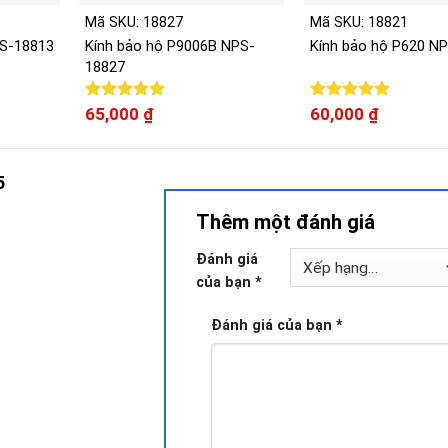
Mã SKU: 18827
Mã SKU: 18821
PS-18813
Kính bảo hộ P9006B NPS-
Kính bảo hộ P620 N
18827
Được xếp
65,000
₫
Được xếp
60,000
₫
hạng
5.00
hạng
5.00
5 sao
5 sao
5
Thêm một đánh giá
Đánh giá
của bạn
*
Đánh giá của bạn
*