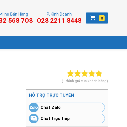
tline Bán Hàng
P. Kinh Doanh
32 568 7O8
O28 2211 8448
(
1
đánh giá của khách hàng)
5.00
1
trên 5
dựa trên
HỖ TRỢ TRỰC TUYẾN
đánh giá
Chat Zalo
Chat trực tiếp