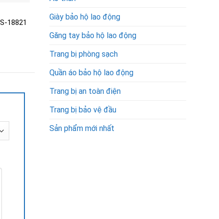
Mã SKU: 16287
Mã SKU: 18819
Giày bảo hộ lao động
PS-18821
Bình nước rửa mắt di động
Kính bảo hộ P9005A
60 lít NPS-16287
18819
Găng tay bảo hộ lao động
Trang bị phòng sạch
Được xếp
5,000,000
₫
Được xếp
65,000
₫
hạng
5.00
hạng
5.00
5 sao
5 sao
Quần áo bảo hộ lao động
Trang bị an toàn điện
Trang bị bảo vệ đầu
Sản phẩm mới nhất