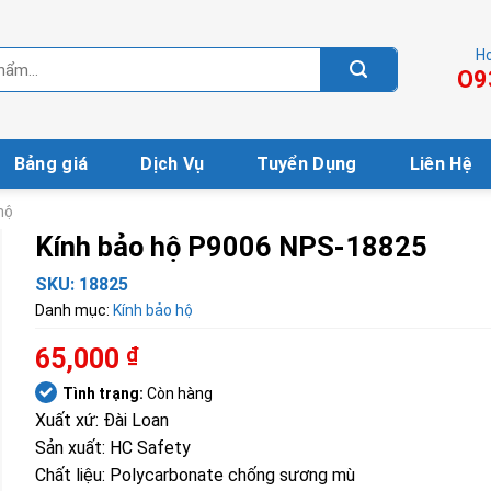
Ho
O9
Bảng giá
Dịch Vụ
Tuyển Dụng
Liên Hệ
hộ
Kính bảo hộ P9006 NPS-18825
SKU:
18825
Danh mục:
Kính bảo hộ
65,000
₫
Tình trạng:
Còn hàng
Xuất xứ: Đài Loan
Sản xuất: HC Safety
Chất liệu: Polycarbonate chống sương mù