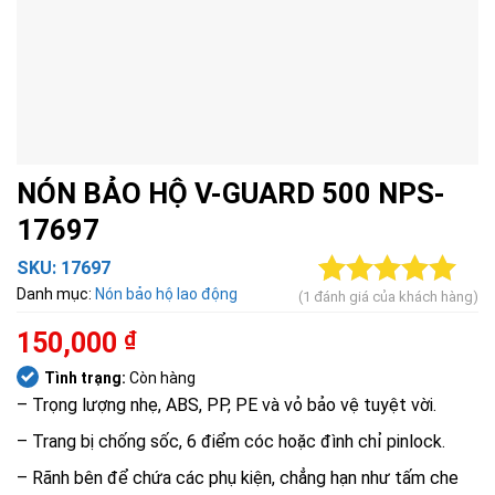
NÓN BẢO HỘ V-GUARD 500 NPS-
17697
SKU:
17697
Danh mục:
Nón bảo hộ lao động
(
1
đánh giá của khách hàng)
5.00
1
trên 5
dựa trên
150,000
₫
đánh giá
Tình trạng:
Còn hàng
– Trọng lượng nhẹ, ABS, PP, PE và vỏ bảo vệ tuyệt vời.
– Trang bị chống sốc, 6 điểm cóc hoặc đình chỉ pinlock.
– Rãnh bên để chứa các phụ kiện, chẳng hạn như tấm che