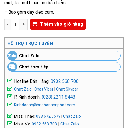
mặt, tai muff, hàn mũ bảo hiểm.
– Bao gồm dây đeo cằm.
NÓN BẢO HỘ V-GUARD 500 NPS-17697 số lượng
Thêm vào giỏ hàng
HỖ TRỢ TRỰC TUYẾN
Chat Zalo
Chat trực tiếp
Hotline Bán Hàng:
0932 568 708
Chat Zalo
|
Chat Viber
|
Chat Skyper
P. Kinh doanh:
(028) 2211 8448
Kinhdoanh@baohonhanphat.com
Miss. Thảo:
088 672 5579
|
Chat Zalo
Miss. Vy:
0932 568 708
|
Chat Zalo