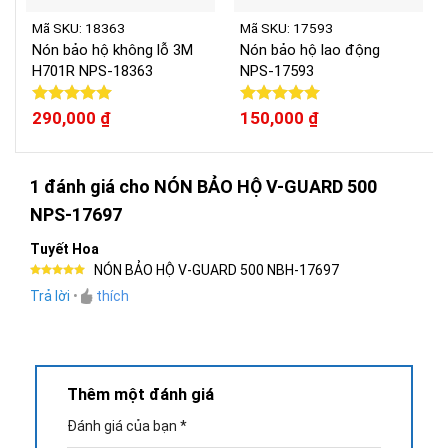
Mã SKU: 18363
Mã SKU: 17593
Nón bảo hộ không lỗ 3M
Nón bảo hộ lao động
H701R NPS-18363
NPS-17593
Được xếp
290,000
₫
Được xếp
150,000
₫
hạng
5.00
hạng
5.00
5 sao
5 sao
1 đánh giá cho
NÓN BẢO HỘ V-GUARD 500
NPS-17697
Tuyết Hoa
NÓN BẢO HỘ V-GUARD 500 NBH-17697
Được xếp
Trả lời
•
thích
hạng
5
5
sao
Thêm một đánh giá
Đánh giá của bạn
*