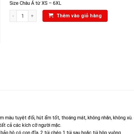
Size Châu Á từ XS – 6XL
QUẦN ÁO KỸ SƯ - KỸ THUẬT NPS-16455 số lượng
Thêm vào giỏ hàng
ầm màu tuyệt đối, hút ẩm tốt, thoáng mát, không nhăn, không xù.
 tất cả các kích cỡ người mặc.
bảo hộ có con đĩa, 2 túi chéo 1 túi sau hoặc túi hộp vuông.