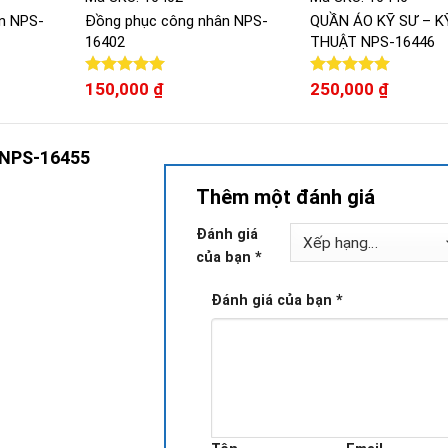
n NPS-
Đồng phục công nhân NPS-
QUẦN ÁO KỸ SƯ – K
16402
THUẬT NPS-16446
Được xếp
150,000
₫
Được xếp
250,000
₫
hạng
5.00
hạng
5.00
5 sao
5 sao
 NPS-16455
Thêm một đánh giá
Đánh giá
của bạn
*
Đánh giá của bạn
*