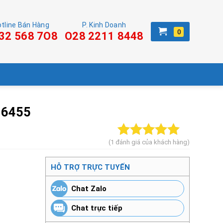
tline Bán Hàng
P. Kinh Doanh
32 568 7O8
O28 2211 8448
16455
(
1
đánh giá của khách hàng)
5.00
1
trên 5
dựa trên
HỖ TRỢ TRỰC TUYẾN
đánh giá
Chat Zalo
Chat trực tiếp