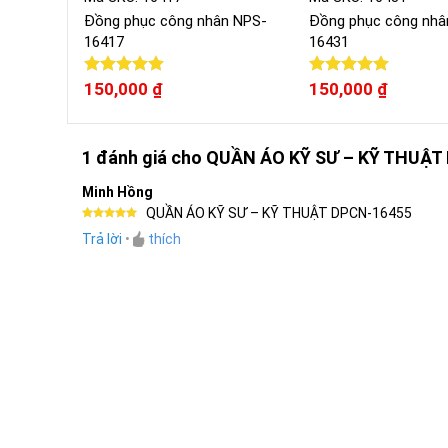
Đồng phục công nhân NPS-
Đồng phục công nhâ
16417
16431
Được xếp
150,000
₫
Được xếp
150,000
₫
hạng
5.00
hạng
5.00
5 sao
5 sao
1 đánh giá cho
QUẦN ÁO KỸ SƯ – KỸ THUẬT
Minh Hồng
QUẦN ÁO KỸ SƯ – KỸ THUẬT DPCN-16455
Được xếp
Trả lời
•
thích
hạng
5
5
sao