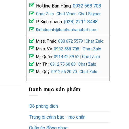
Hotline Bán Hàng:
0932 568 708
Chat Zalo
|
Chat Viber
|
Chat Skyper
P. Kinh doanh:
(028) 2211 8448
Kinhdoanh@baohonhanphat.com
Miss. Thảo:
088 672 5579
|
Chat Zalo
Miss. Vy:
0932 568 708
|
Chat Zalo
Mr. Quân:
0914 42 39 52
|
Chat Zalo
Mr. Thi:
0912 75 60 80
|
Chat Zalo
Mr. Quý:
0912 55 20 70
|
Chat Zalo
Danh mục sản phẩm
Đồ phòng dịch
Trang bị cảnh báo - rào chắn
Quần áo đồng phục