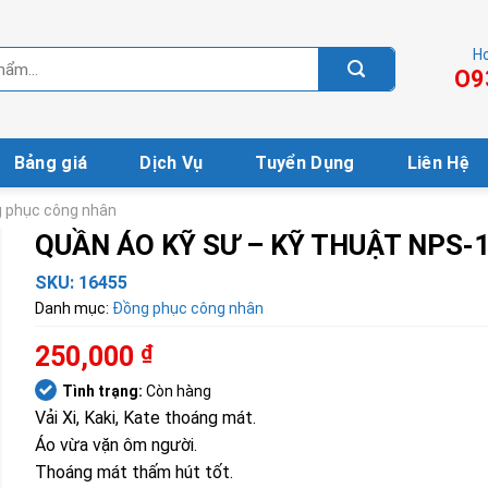
Ho
O9
Bảng giá
Dịch Vụ
Tuyển Dụng
Liên Hệ
 phục công nhân
QUẦN ÁO KỸ SƯ – KỸ THUẬT NPS-
SKU:
16455
Danh mục:
Đồng phục công nhân
250,000
₫
Tình trạng:
Còn hàng
Vải Xi, Kaki, Kate thoáng mát.
Áo vừa vặn ôm người.
Thoáng mát thấm hút tốt.