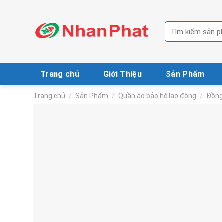
Skip
to
Tìm
content
kiếm:
Trang chủ
Giới Thiệu
Sản Phẩm
Trang chủ
/
Sản Phẩm
/
Quần áo bảo hộ lao động
/
Đồng