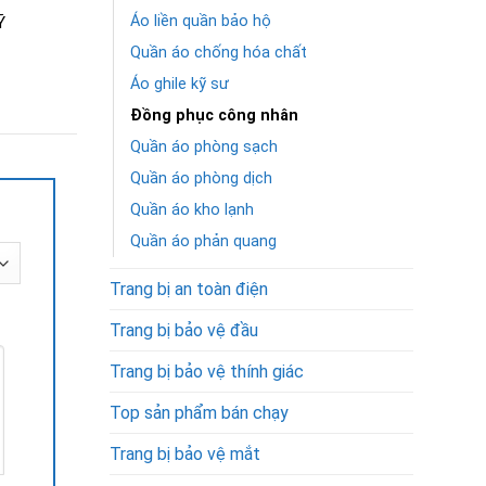
Áo liền quần bảo hộ
Ỹ
QUẦN ÁO KỸ SƯ – KỸ
QUẦN ÁO KỸ SƯ – K
THUẬT NPS-16449
THUẬT NPS-16453
Quần áo chống hóa chất
Áo ghile kỹ sư
Được xếp
250,000
₫
Được xếp
250,000
₫
hạng
5.00
hạng
5.00
Đồng phục công nhân
5 sao
5 sao
Quần áo phòng sạch
Quần áo phòng dịch
Quần áo kho lạnh
Quần áo phản quang
Trang bị an toàn điện
Trang bị bảo vệ đầu
Trang bị bảo vệ thính giác
Top sản phẩm bán chạy
Trang bị bảo vệ mắt